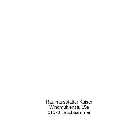
Hier finden Sie uns
Raumausstatter Kaiser
Windmühlenstr. 15a
01979 Lauchhammer