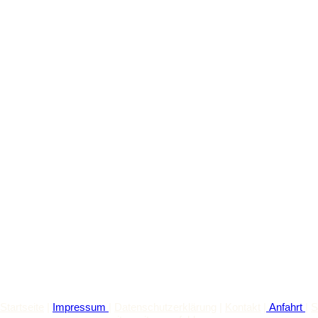
So finden Sie uns
Nutzen Sie unseren interaktiven
La­ge­plan, um zu uns zu finden
Startseite
|
Impressum
|
Datenschutzerklärung
|
Kontakt
|
Anfahrt
|
S