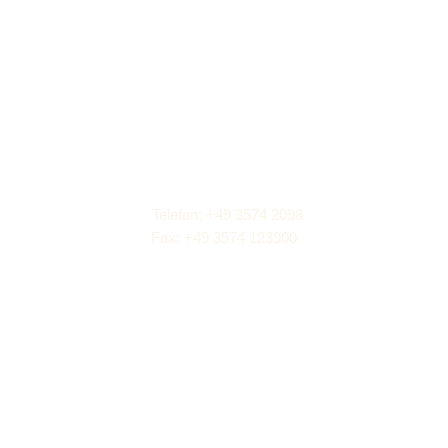
Kontaktieren Sie uns
Telefon: +49 3574 2098
Fax: +49 3574 123900
info@raumausstatter-kaiser.info